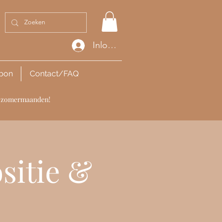
Inloggen
bon
Contact/FAQ
de zomermaanden!
ositie &