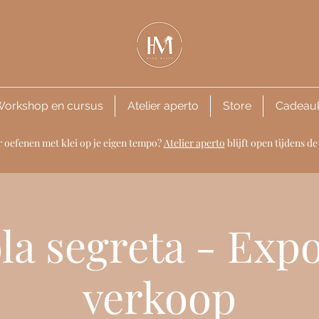
orkshop en cursus
Atelier aperto
Store
Cadeau
 oefenen met klei op je eigen tempo?
Atelier aperto
blijft open tijdens 
la segreta - Exp
verkoop