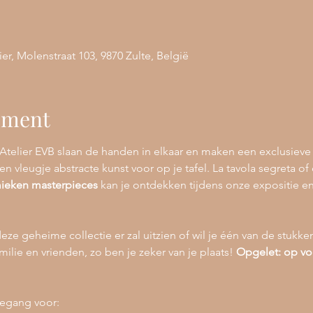
 Molenstraat 103, 9870 Zulte, België
ement
ier EVB slaan de handen in elkaar en maken een exclusieve c
 vleugje abstracte kunst voor op je tafel. La tavola segreta of
ieken masterpieces
 kan je ontdekken tijdens onze expositie en
eze geheime collectie er zal uitzien of wil je één van de stukk
amilie en vrienden, zo ben je zeker van je plaats! 
Opgelet: op voo
toegang voor: