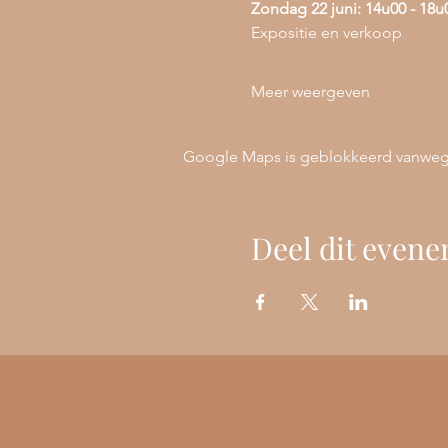
Zondag 22 juni: 14u00 - 18u
Expositie en verkoop
Meer weergeven
Google Maps is geblokkeerd vanwege j
Deel dit even