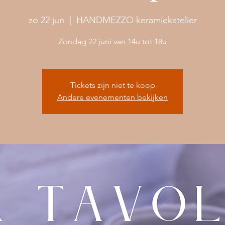
zo 22 jun
  |  
HANDMEZZO keramiekatelier
Zondag 22 juni van 14u tot 18u
Tickets zijn niet te koop
Andere evenementen bekijken