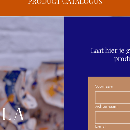
PRODUCT CATALOGUS
Laat hier je
produ
Voornaam
Achternaam
E-mail