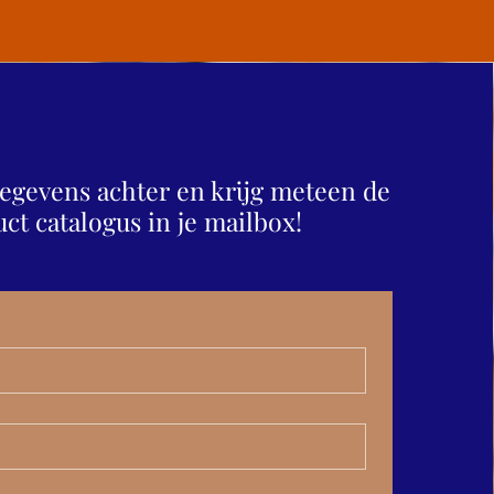
 gegevens achter en krijg meteen de
ct catalogus in je mailbox!