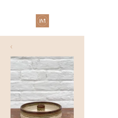
Tijdens de zomer oefenen met klei op je eigen tempo?
Atelier aperto
blijft open tijdens de zomermaanden!