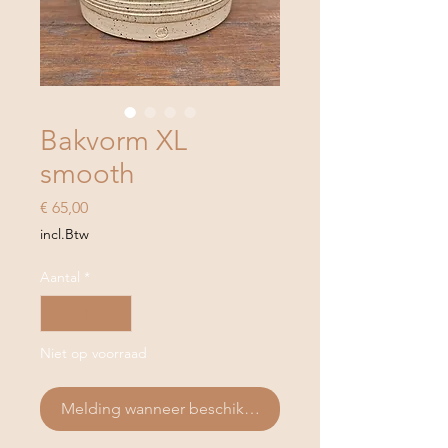
Bakvorm XL
smooth
Prijs
€ 65,00
incl.Btw
Aantal
*
Niet op voorraad
Melding wanneer beschikbaar