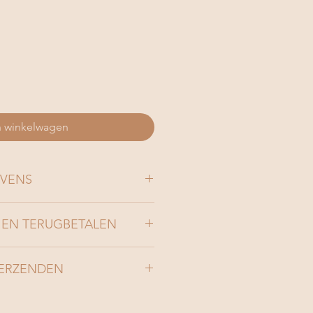
n winkelwagen
VENS
EN TERUGBETALEN
tie theelichthouder lumino nero
 hoogte 8,5 cm
ndgemaakte keramiek kunnen enkel
VERZENDEN
14 dagen na ontvangst
ugbetaald worden in de fysieke
ij de zwarte klei
O te Olsene op voorwaarden dat
je bestelling kan je kiezen voor
tige waas in het glazuur
ndt in de originele staat en dus
rzenden van je pakket
.