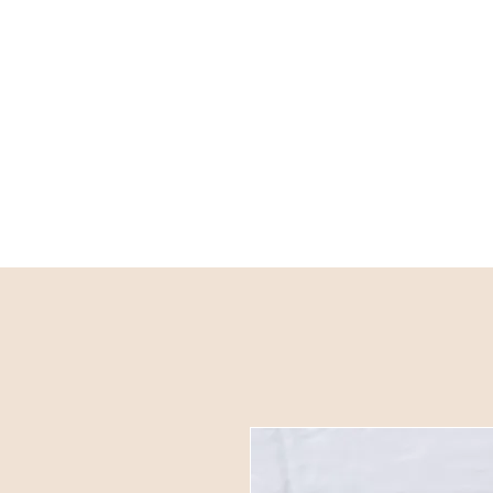
Home
Over
W
Tijdens de zomer