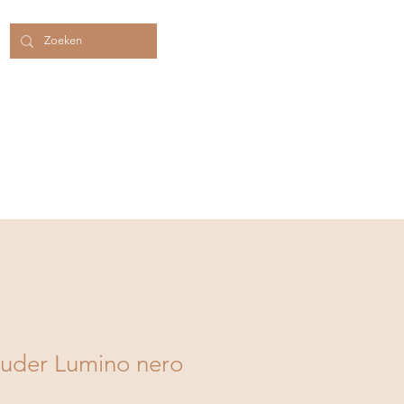
Inloggen
bon
Contact/FAQ
de zomermaanden!
ouder Lumino nero