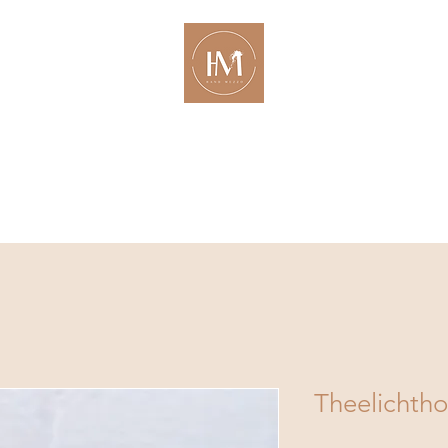
orkshop en cursus
Atelier aperto
Store
Cadeau
 oefenen met klei op je eigen tempo?
Atelier aperto
blijft open tijdens 
Theelichth