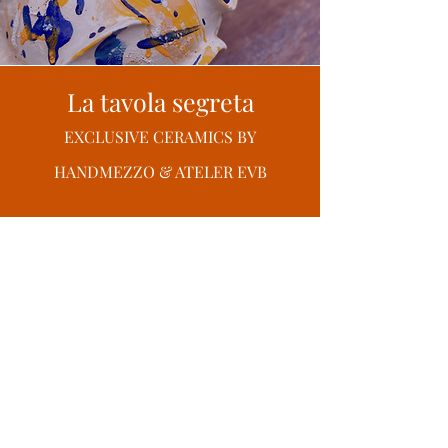
La tavola segreta
EXCLUSIVE CERAMICS BY
HANDMEZZO & ATELER EVB
HANDMEZZO keramiek en Atelier EVB slaan de
handen in elkaar en maken een exclusieve
collectie van enkele keramieken objecten met een
vleugje abstracte kunst voor op je tafel!
Meer informatie