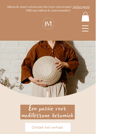
Tijdens de zomer oefenen met klei op je eigen tempo?
Atelier aperto
blijft open tijdens de zomermaanden!
Ontdek het verhaal